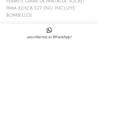
permite girar la pantalla. Socket
para rosca E27. (NO INCLUYE
BOMBILLO).
DIMENSIONES
¡escríbenos al WhatsApp!
Medida pantalla en cms: Ø 26,5 x 19
altura.
Medidas de la base en cm : Ø 26 cn
Medidas totales de la lámpara en
cms: 60 de Ancho x 150 de altura.
Síguenos:
Contactanos:
+58-412-7000821
quierounnoodle@gmail.com