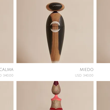
CALMA
MIEDO
Price
Price
D 340,00
USD 340,00