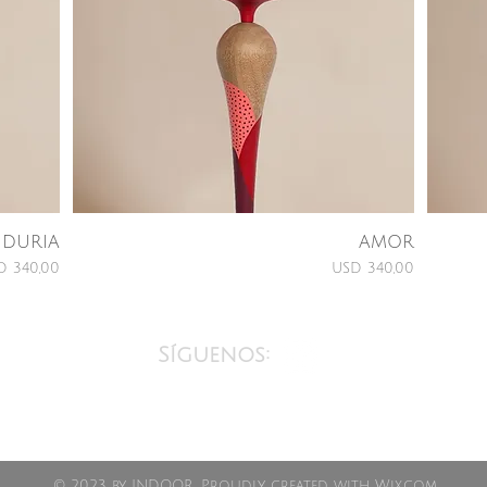
IDURIA
AMOR
Price
Price
D 340,00
USD 340,00
Síguenos:
.com
© 2023 by INDOOR. Proudly created with
Wix.com