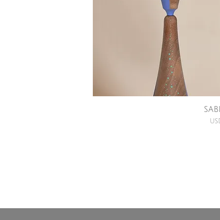
SAB
US
Contactanos:
+58-412-7000821
quierounnoodle@gmail