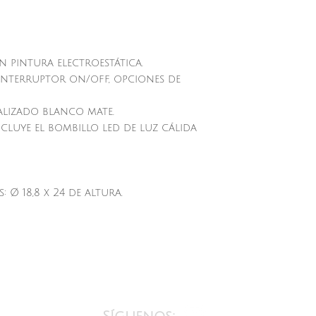
 pintura electroestática.
 interruptor on/off, opciones de
alizado blanco mate.
ncluye el bombillo led de luz cálida
 Ø 18,8 x 24 de altura.