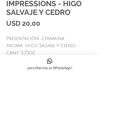
IMPRESSIONS - HIGO
SALVAJE Y CEDRO
Price
USD 20,00
Presentación: Ceramina
Aroma: Higo Salvaje y cedro
Cant: 5.75oz
Marca: Paddywax (USA)
¡escríbenos al WhatsApp!
Síguenos:
Contactanos:
+58-412-7000821
quierounnoodle@gmail.com
© 2023 by INDOOR. Proudly created
with
Wix.com