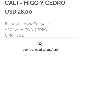
CALI - HIGO Y CEDRO
Price
USD 28,00
Presentación: Ceramica verde
Aroma: Higo y Cedro
Cant: 5oz
Marca: Paddywax (USA)
¡escríbenos al WhatsApp!
Síguenos:
Contactanos:
+58-412-7000821
quierounnoodle@gmail.com
© 2023 by INDOOR. Proudly created
with
Wix.com